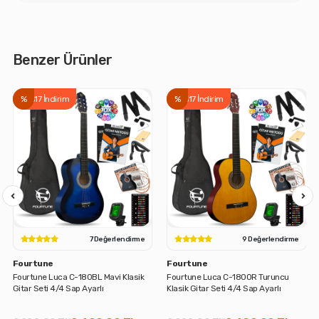
Benzer Ürünler
%
%17 İndirim
%
%17 İndirim
lendirme
9 Değerlendirme
16 Değerlen
Fourtune
Fourtune
 Klasik
Fourtune Luca C-180OR Turuncu
Fourtune Luca C-180SB Sunbu
Klasik Gitar Seti 4/4 Sap Ayarlı
Klasik Gitar Seti 4/4 Sap Ayarlı