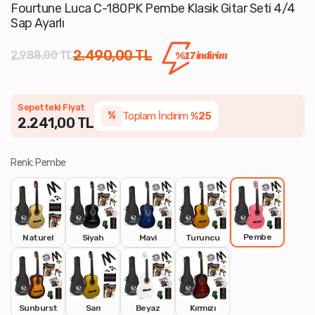
Fourtune Luca C-180PK Pembe Klasik Gitar Seti 4/4
Sap Ayarlı
2.490,00 TL
2.988,00 TL
%17 indirim
Sepetteki Fiyat
Toplam İndirim
%25
%
2.241,00 TL
Renk: Pembe
Pembe
Naturel
Siyah
Mavi
Turuncu
Sunburst
Sarı
Beyaz
Kırmızı