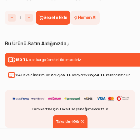
Sepete Ekle
Hemen Al
Bu Ürünü Satın Aldığınızda ;
150 TL
olan kargo ücretini ödemezsiniz.
Kargo Bedava !
%4 Havale İndirimi ile
2.151,36 TL
ödeyerek
89,64 TL
kazancınız olur
Tüm kartlar için taksit seçeneği mevcuttur.
Taksitleri Gör