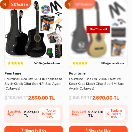
%
%17 İndirim
%
%17 İndirim
161 Değerlendirme
8 Değerlendirme
Fourtune
Fourtune
Fourtune Luca CW-200BK Kesik Kasa
Fourtune Luca CW-200NT Naturel
Siyah Klasik Gitar Seti 4/4 Sap Ayarlı
Kesik Kasa Klasik Gitar Seti 4/4 Sap
(Cutaway)
Ayarlı (Cutaway)
2.590,00 TL
2.590,00 TL
3.108,00 TL
3.108,00 TL
Toplam
Toplam
Sepetteki
2.331,00
Sepetteki
2.331,00
%
İndirim
%
İndirim
Fiyat
Fiyat
TL
TL
%25
%25
Sepete Ekle
Sepete Ekle