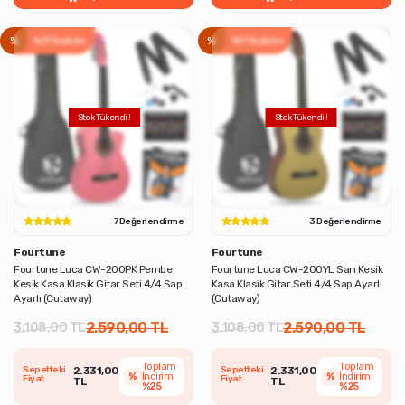
%
%17 İndirim
%
%17 İndirim
7 Değerlendirme
3 Değerlendirme
Fourtune
Fourtune
Fourtune Luca CW-200PK Pembe
Fourtune Luca CW-200YL Sarı Kesik
Kesik Kasa Klasik Gitar Seti 4/4 Sap
Kasa Klasik Gitar Seti 4/4 Sap Ayarlı
Ayarlı (Cutaway)
(Cutaway)
2.590,00 TL
2.590,00 TL
3.108,00 TL
3.108,00 TL
Toplam
Toplam
Sepetteki
2.331,00
Sepetteki
2.331,00
%
İndirim
%
İndirim
Fiyat
Fiyat
TL
TL
%25
%25