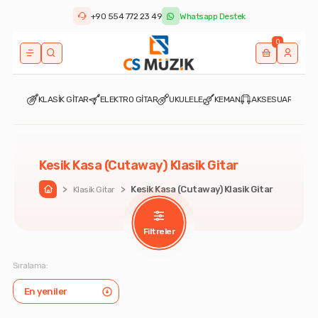
+90 554 772 23 49
Whatsapp Destek
0
KLASİK GİTAR
ELEKTRO GİTAR
UKULELE
KEMAN
AKSESUARLAR
ÇO
Kesik Kasa (Cutaway) Klasik Gitar
Kesik Kasa (Cutaway) Klasik Gitar
Klasik Gitar
Ana Sayfa
Filtreler
Sıralama: