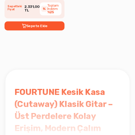
Toplam
Sepetteki
2.331,00
%
İndirim
Fiyat
TL
%25
Sepete Ekle
FOURTUNE Kesik Kasa
(Cutaway) Klasik Gitar –
Üst Perdelere Kolay
Erişim, Modern Çalım