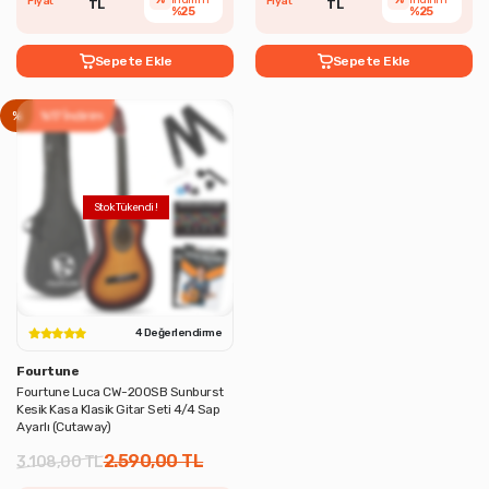
Fiyat
Fiyat
TL
TL
%25
%25
Sepete Ekle
Sepete Ekle
%
%17 İndirim
4 Değerlendirme
Fourtune
Fourtune Luca CW-200SB Sunburst
Kesik Kasa Klasik Gitar Seti 4/4 Sap
Ayarlı (Cutaway)
2.590,00 TL
3.108,00 TL