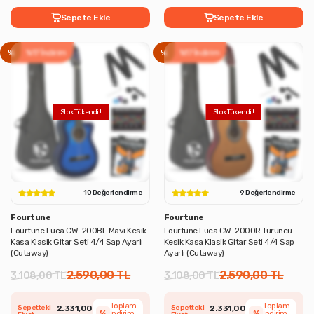
Sepete Ekle
Sepete Ekle
%
%17 İndirim
%
%17 İndirim
10 Değerlendirme
9 Değerlendirme
Fourtune
Fourtune
Fourtune Luca CW-200BL Mavi Kesik
Fourtune Luca CW-200OR Turuncu
Kasa Klasik Gitar Seti 4/4 Sap Ayarlı
Kesik Kasa Klasik Gitar Seti 4/4 Sap
(Cutaway)
Ayarlı (Cutaway)
2.590,00 TL
2.590,00 TL
3.108,00 TL
3.108,00 TL
Toplam
Toplam
Sepetteki
2.331,00
Sepetteki
2.331,00
%
İndirim
%
İndirim