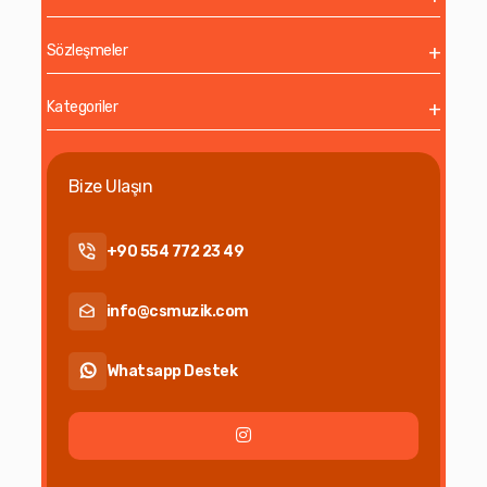
Kaliteli bir çocuk gitarı seçerken yalnızca görünüm değil,
Sözleşmeler
kullanılan malzeme de büyük önem taşır. Gerçek
ahşaptan üretilen çocuk gitarları; plastik oyuncak
Kategoriler
gitarlara göre çok daha kaliteli ses verir ve çocukların
doğru nota duyumu geliştirmesine yardımcı olur.
Özellikle ladin veya benzeri doğal ahşap gövdeler, daha
Bize Ulaşın
temiz ve dengeli ton elde edilmesini sağlar. Bu nedenle
müzik eğitmenleri genellikle hakiki ağaç gövdeli modelleri
+90 554 772 23 49
önermektedir.
info@csmuzik.com
6 telli çocuk gitar modelleri, gerçek gitar deneyimini
küçük yaş gruplarına uygun şekilde sunar. Çocukların
Whatsapp Destek
erken yaşta doğru teknikleri öğrenebilmesi için tellerin
dizilimi, sap yapısı ve perde sistemi oldukça önemlidir.
Özellikle başlangıç seviyesinde kullanılan naylon telli
modeller, parmakları daha az yorduğu için çocukların