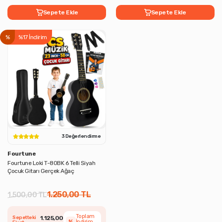
Sepete Ekle
Sepete Ekle
%
%17 İndirim
3 Değerlendirme
Fourtune
Fourtune Loki T-80BK 6 Telli Siyah
Çocuk Gitarı Gerçek Ağaç
1.250,00 TL
1.500,00 TL
Toplam
Sepetteki
1.125,00
%
İndirim