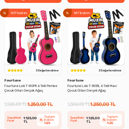
%
%17 İndirim
%
%17 İndirim
3 Değerlendirme
3 Değerlendirme
Fourtune
Fourtune
Fourtune Loki T-80PK 6 Telli Pembe
Fourtune Loki T-80BL 6 Telli Mavi
Çocuk Gitarı Gerçek Ağaç
Çocuk Gitarı Gerçek Ağaç
1.250,00 TL
1.250,00 TL
1.500,00 TL
1.500,00 TL
Toplam
Toplam
Sepetteki
1.125,00
Sepetteki
1.125,00
%
İndirim
%
İndirim
Fiyat
Fiyat
TL
TL
%25
%25