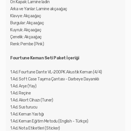
Ön Kapak: Lamine ladin
Arka ve Yanlar: Lamine akçaağaç
Klavye: Akçaağaç
Burgular: Akçaağaç
Kuyruk: Akçaağaç
Çenelik: Akçaağaç
Renk: Pembe (Pink)
Fourtune Keman Seti Paket İçeriği
1 Ad. Fourtune Dante VL-200PK Akustik Keman (4/4)
1 Ad. Soft Case Taşıma Çantası - Darbeye Dayanıklı
1 Ad. Arşe (Yay)
1 Ad. Reçine
1 Ad. Akort Cihazı (Tuner)
1 Ad. Susturucu
1 Ad. Keman Yastığı
1 Ad. Keman Eğitim Metodu (English - Türkçe)
1 Ad. Nota Etiketleri (Sticker)