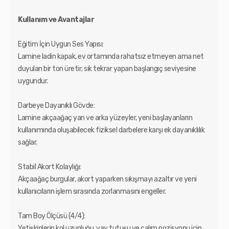
Kullanım ve Avantajlar
Eğitim İçin Uygun Ses Yapısı:
Lamine ladin kapak, ev ortamında rahatsız etmeyen ama net
duyulan bir ton üretir; sık tekrar yapan başlangıç seviyesine
uygundur.
Darbeye Dayanıklı Gövde:
Lamine akçaağaç yan ve arka yüzeyler, yeni başlayanların
kullanımında oluşabilecek fiziksel darbelere karşı ek dayanıklılık
sağlar.
Stabil Akort Kolaylığı:
Akçaağaç burgular, akort yaparken sıkışmayı azaltır ve yeni
kullanıcıların işlem sırasında zorlanmasını engeller.
Tam Boy Ölçüsü (4/4):
Yetişkinlerin kol uzunluğu, yay tutuşu ve çalım pozisyonu için