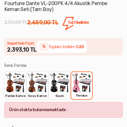
Fourtune Dante VL-200PK 4/4 Akustik Pembe
Keman Seti (Tam Boy)
2.659,00 TL
3.191,00 TL
%17 indirim
Sepetteki Fiyat
Toplam İndirim
%25
%
2.393,10 TL
Renk: Pembe
Pembe
Parlak Kahve
Koyu Kahve
Siyah
Ürün stokta bulunmamaktadır.