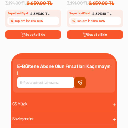
2.659,00 TL
2.659,00 TL
3.191,00 TL
3.191,00 TL
Sepetteki Fiyat
2.393,10 TL
Sepetteki Fiyat
2.393,10 TL
%
Toplam İndirim
%25
%
Toplam İndirim
%25
Sepete Ekle
Sepete Ekle
E-Bültene Abone Olun Fırsatları Kaçırmayın
!
CS Müzik
Sözleşmeler