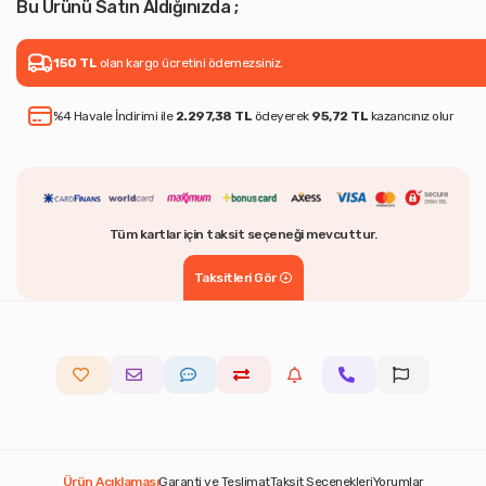
Bu Ürünü Satın Aldığınızda ;
150 TL
olan kargo ücretini ödemezsiniz.
Kargo Bedava !
%4 Havale İndirimi ile
2.297,38 TL
ödeyerek
95,72 TL
kazancınız olur
Tüm kartlar için taksit seçeneği mevcuttur.
Taksitleri Gör
Ürün Açıklaması
Garanti ve Teslimat
Taksit Seçenekleri
Yorumlar