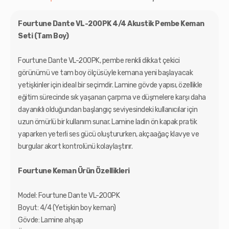
Fourtune Dante VL-200PK 4/4 Akustik Pembe Keman
Seti (Tam Boy)
Fourtune Dante VL-200PK, pembe renkli dikkat çekici
görünümü ve tam boy ölçüsüyle kemana yeni başlayacak
yetişkinler için ideal bir seçimdir. Lamine gövde yapısı, özellikle
eğitim sürecinde sık yaşanan çarpma ve düşmelere karşı daha
dayanıklı olduğundan başlangıç seviyesindeki kullanıcılar için
uzun ömürlü bir kullanım sunar. Lamine ladin ön kapak pratik
yaparken yeterli ses gücü oluştururken, akçaağaç klavye ve
burgular akort kontrolünü kolaylaştırır.
Fourtune Keman Ürün Özellikleri
Model: Fourtune Dante VL-200PK
Boyut: 4/4 (Yetişkin boy keman)
Gövde: Lamine ahşap