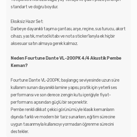
standart ve doğru boydur.
Eksiksiz Hazır Set:
Darbeye dayanıklı taşıma çantası, arşe, reçine, susturucu, akort
cihazı, yastık, metod kitabı ve nota sticker'larıyla ek hiçbir
aksesuar satın almaya gerek kalmaz.
Neden Fourtune Dante VL-200PK 4/4 Akustik Pembe
Keman?
Fourtune Dante VL-200PK; başlangıç seviyesinde uzun süre
kullanım sunan dayanıklı lamine yapısı, pratik için yeterli ses
performansı ve son derece zengin kutu içeriğiyle fiyat-
performans açısından güçlü bir seçenektir.
Pembe renkli dikkat çekici görünümüyle klasik kemanların
dışında farklı ve modern bir tarz sunarken, eğitim sürecine
uygun tasarımıyla kullanıcıyı yormadan öğrenme sürecini
destekler.