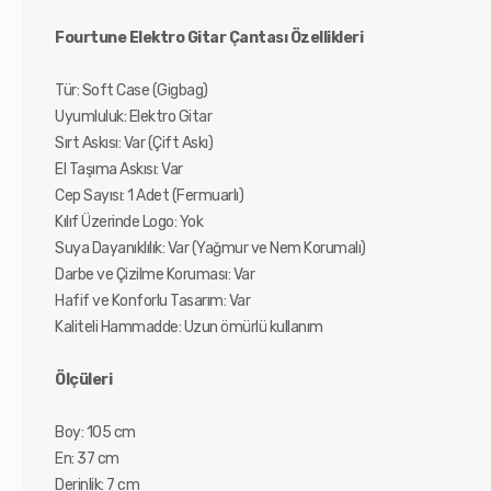
Fourtune Elektro Gitar Çantası Özellikleri
Tür: Soft Case (Gigbag)
Uyumluluk: Elektro Gitar
Sırt Askısı: Var (Çift Askı)
El Taşıma Askısı: Var
Cep Sayısı: 1 Adet (Fermuarlı)
Kılıf Üzerinde Logo: Yok
Suya Dayanıklılık: Var (Yağmur ve Nem Korumalı)
Darbe ve Çizilme Koruması: Var
Hafif ve Konforlu Tasarım: Var
Kaliteli Hammadde: Uzun ömürlü kullanım
Ölçüleri
Boy: 105 cm
En: 37 cm
Derinlik: 7 cm