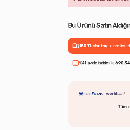
Bu Ürünü Satın Aldığın
150 TL
olan kargo ücretini ö
%4 Havale İndirimi ile
690,34
Tüm k