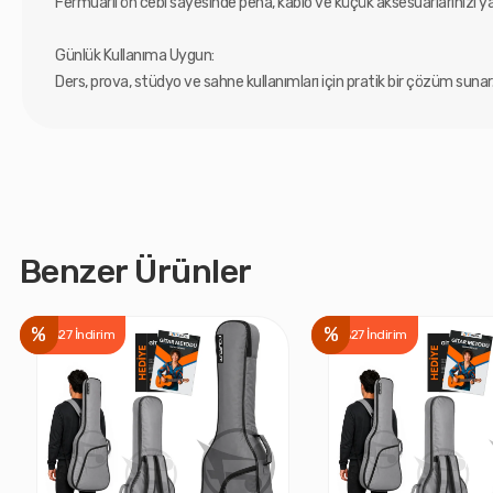
Fermuarlı ön cebi sayesinde pena, kablo ve küçük aksesuarlarınızı y
Günlük Kullanıma Uygun:
Ders, prova, stüdyo ve sahne kullanımları için pratik bir çözüm sunar
Benzer Ürünler
%
%
%27 İndirim
%27 İndirim