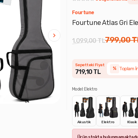
Fourtune
Fourtune Atlas Gri Ele
799,00 T
1.099,00 TL
Sepetteki Fiyat
Toplam İ
%
719,10 TL
Model: Elektro
Akustik
Elektro
Klasik
Ürün stokta bulunmamaktadır