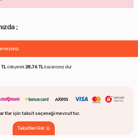
ızda ;
demezsiniz.
Kargo Bedava !
 TL
ödeyerek
28,76 TL
kazancınız olur
artlar için taksit seçeneği mevcuttur.
Taksitleri Gör