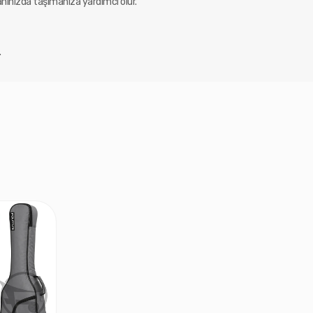
anınızda taşımanıza yardımcı olur.
.