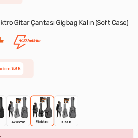
ktro Gitar Çantası Gigbag Kalın (Soft Case)
L
%27 indirim
ndirim
%35
Elektro
Akustik
Klasik
.