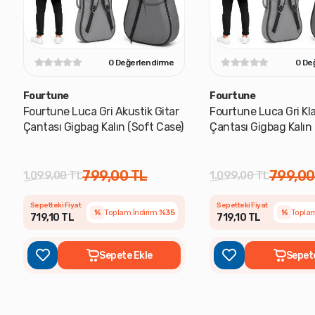
0 Değerlendirme
0 De
Fourtune
Fourtune
Fourtune Luca Gri Akustik Gitar
Fourtune Luca Gri Kla
Çantası Gigbag Kalın (Soft Case)
Çantası Gigbag Kalın 
799,00 TL
799,00
1.099,00 TL
1.099,00 TL
Sepetteki Fiyat
Sepetteki Fiyat
%
Toplam İndirim
%35
%
Toplam
719,10 TL
719,10 TL
Sepete Ekle
Sepet