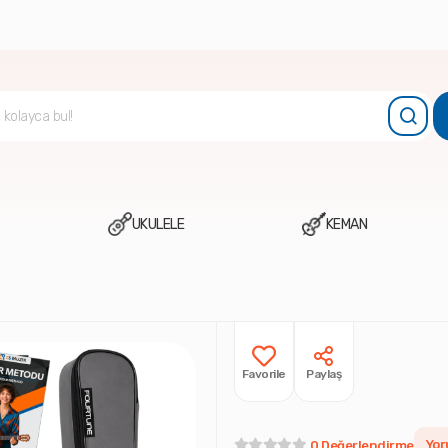
UKULELE
KEMAN
Favorile
Paylaş
Yor
0 Değerlendirme