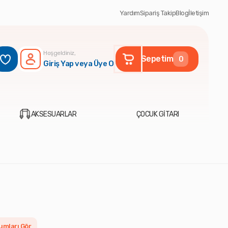
Yardım
Sipariş Takip
Blog
İletişim
Hoşgeldiniz,
Sepetim
0
Giriş Yap veya Üye Ol
AKSESUARLAR
ÇOCUK GİTARI
umları Gör