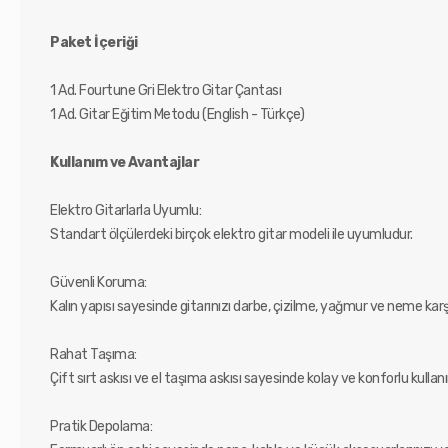
Paket İçeriği
1 Ad. Fourtune Gri Elektro Gitar Çantası
1 Ad. Gitar Eğitim Metodu (English - Türkçe)
Kullanım ve Avantajlar
Elektro Gitarlarla Uyumlu:
Standart ölçülerdeki birçok elektro gitar modeli ile uyumludur.
Güvenli Koruma:
Kalın yapısı sayesinde gitarınızı darbe, çizilme, yağmur ve neme kar
Rahat Taşıma:
Çift sırt askısı ve el taşıma askısı sayesinde kolay ve konforlu kullan
Pratik Depolama: