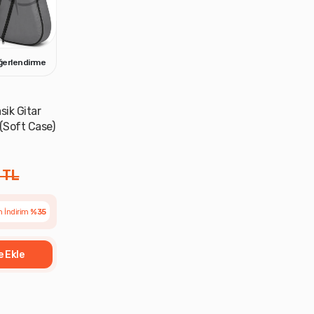
ğerlendirme
sik Gitar
(Soft Case)
 TL
 İndirim
%35
e Ekle