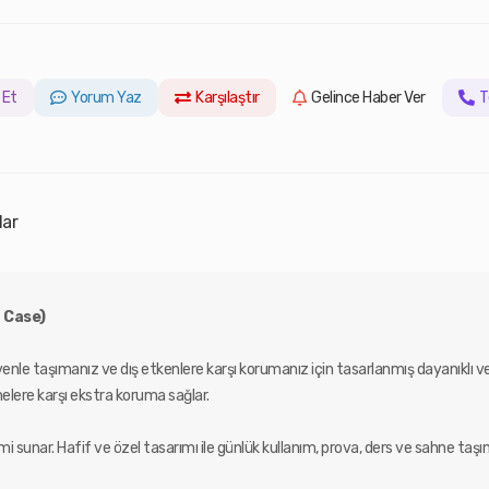
 Et
Yorum Yaz
Karşılaştır
Gelince Haber Ver
T
lar
t Case)
venle taşımanız ve dış etkenlere karşı korumanız için tasarlanmış dayanıklı ve 
melere karşı ekstra koruma sağlar.
mi sunar. Hafif ve özel tasarımı ile günlük kullanım, prova, ders ve sahne taşı