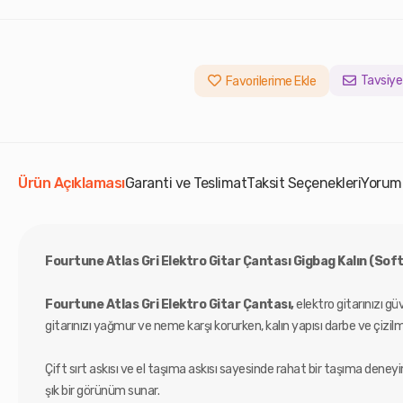
Tavsiye
Favorilerime Ekle
Ürün Açıklaması
Garanti ve Teslimat
Taksit Seçenekleri
Yorum
Fourtune Atlas Gri Elektro Gitar Çantası Gigbag Kalın (Sof
Fourtune Atlas Gri Elektro Gitar Çantası,
elektro gitarınızı gü
gitarınızı yağmur ve neme karşı korurken, kalın yapısı darbe ve çizil
Çift sırt askısı ve el taşıma askısı sayesinde rahat bir taşıma deneyi
şık bir görünüm sunar.