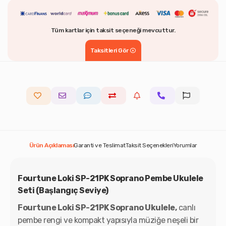
Tüm kartlar için taksit seçeneği mevcuttur.
Taksitleri Gör
Ürün Açıklaması
Garanti ve Teslimat
Taksit Seçenekleri
Yorumlar
Fourtune Loki SP-21PK Soprano Pembe Ukulele
Seti (Başlangıç Seviye)
Fourtune Loki SP-21PK Soprano Ukulele,
canlı
pembe rengi ve kompakt yapısıyla müziğe neşeli bir