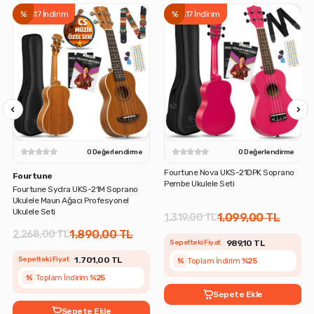
%
%17 İndirim
%
%17 İndirim
0 Değerlendirme
0 Değerlendirme
Fourtune Nova UKS-21DPK Soprano
Fourtune
Pembe Ukulele Seti
Fourtune Sydra UKS-21M Soprano
Ukulele Maun Ağacı Profesyonel
Ukulele Seti
1.099,00 TL
1.319,00 TL
1.890,00 TL
2.268,00 TL
Sepetteki Fiyat
989,10 TL
Sepetteki Fiyat
1.701,00 TL
%
Toplam İndirim
%25
%
Toplam İndirim
%25
Sepete Ekle
Sepete Ekle