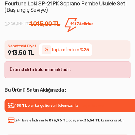
Fourtune Loki SP-21PK Soprano Pembe Ukulele Seti
(Başlangıç Seviye)
1.015,00 TL
1.218,00 TL
%17 indirim
Sepetteki Fiyat
Toplam İndirim
%25
%
913,50 TL
Ürün stokta bulunmamaktadır.
Bu Ürünü Satın Aldığınızda ;
150 TL
olan kargo ücretini ödemezsiniz.
Kargo Bedava !
%4 Havale İndirimi ile
876,96 TL
ödeyerek
36,54 TL
kazancınız olur