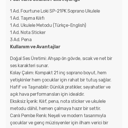
1 Ad. Fourtune Loki SP-21PK Soprano Ukulele
1 Ad. Taşıma Kılıfı
1 Ad. Ukulele Metodu (Türkçe-English)
1 Ad. Nota Sticker
3 Ad. Pena
Kullanım ve Avantajlar
Doğal Ses Üretimi: Ahşap ön gövde, sıcak ve net bir
ses karakteri sunar.
Kolay Çalım: Kompakt 21 inç soprano boyut, hem
yetişkinler hem çocuklar için rahat bir tutuş sağlar.
Hafif ve Taşınabilir: Günlük pratikler, seyahatler ve
açık hava performansları için idealdir.
Eksiksiz İçerik: Kılıf, pena, nota sticker ve ukulele
metodu dâhil, hemen çalmaya hazır bir settir.
Canlı Pembe Renk: Neşeli ve modern tasarımıyla
çocuklar ve genç müzisyenler için ilham verici bir